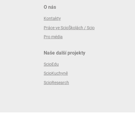
O nás
Kontakty
Práce ve ScioŠkolách / Scio
Pro média
Naše další projekty
ScioEdu
ScioKuchyně
ScioResearch