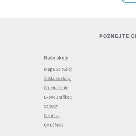
POZNEJTE C
Naše školy
Mapa ScioŠkol
Základní školy
Střední školy
Expediční školy
ScioArt
ScioLes
Co učíme?