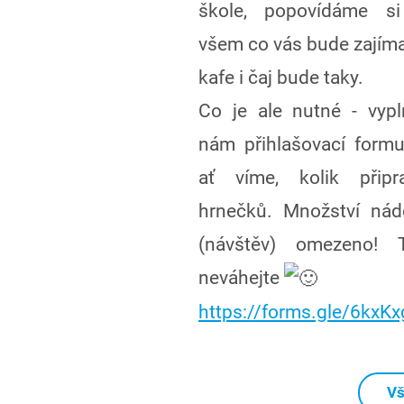
škole, popovídáme s
všem co vás bude zajíma
kafe i čaj bude taky.
Co je ale nutné - vypl
nám přihlašovací formul
ať víme, kolik připra
hrnečků. Množství nád
(návštěv) omezeno! 
neváhejte
https://forms.gle/6kx
Vš