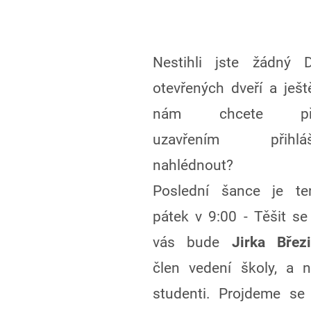
Nestihli jste žádný 
otevřených dveří a ješt
nám chcete př
uzavřením přihlá
nahlédnout?
Poslední šance je te
pátek v 9:00 - Těšit se
vás bude
Jirka Břez
člen vedení školy, a n
studenti. Projdeme se