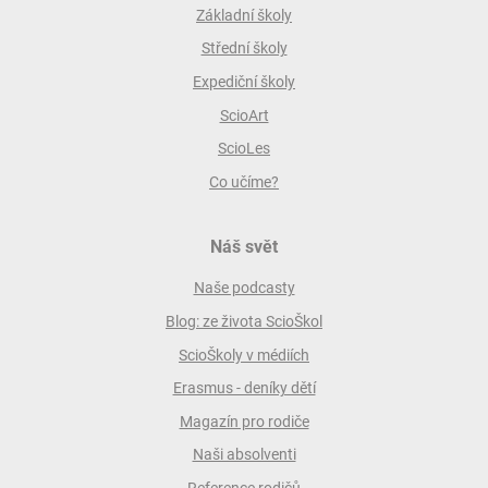
Základní školy
Střední školy
Expediční školy
ScioArt
ScioLes
Co učíme?
Náš svět
Naše podcasty
Blog: ze života ScioŠkol
ScioŠkoly v médiích
Erasmus - deníky dětí
Magazín pro rodiče
Naši absolventi
Reference rodičů