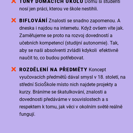
TUNY DOMÁCÍCH ÚKOLŮ
Domů si studenti
nosí jen práci, kterou ve škole nestihli.
BIFLOVÁNÍ
Znalosti se snadno zapomenou. A
dneska i najdou na internetu. Když ovšem víte jak.
Zaměřujeme se proto na rozvoj dovedností a
učebních kompetencí (studijní autonomie). Tak,
aby se naši absolventi zvládli kdykoli efektivně
naučit to, co budou potřebovat.
ROZDĚLENÍ NA PŘEDMĚTY
Koncept
vyučovacích předmětů dával smysl v 18. století, na
střední ScioŠkole místo nich najdete projekty a
kurzy. Bráníme se škatulkování, znalosti a
dovednosti předáváme v souvislostech a s
respektem k tomu, jak věci v okolním světě reálně
fungují.