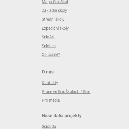
Mapa ScioŠkol
Základní školy
Střední školy
Expediční školy
ScioArt
ScioLes
Co učíme?
O nás
Kontakty
Práce ve ScioŠkolách / Scio
Pro média
Naše další projekty
ScioEdu