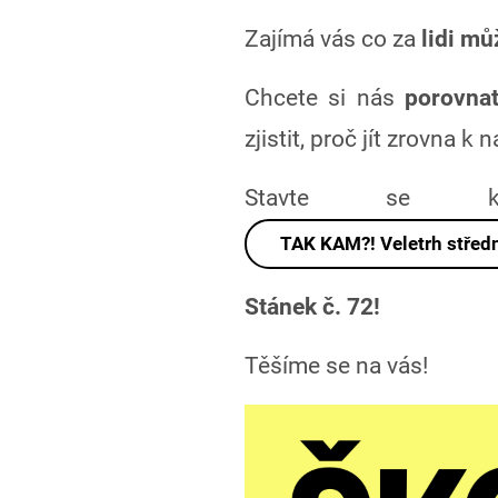
Zajímá vás co za
lidi mů
Chcete si nás
porovnat
zjistit, proč jít zrovna k
Stavte se
TAK KAM?! Veletrh středn
Stánek č. 72!
Těšíme se na vás!