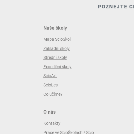
POZNEJTE C
Naše školy
Mapa ScioŠkol
Základní školy
Střední školy
Expediční školy
ScioArt
ScioLes
Co učíme?
O nás
Kontakty
Práce ve ScioŠkolách / Scio